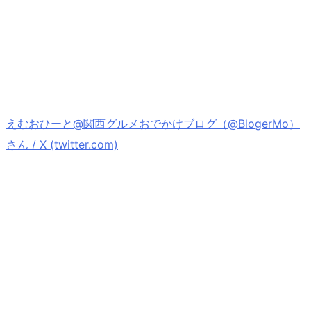
えむおひーと@関西グルメおでかけブログ（@BlogerMo）
さん / X (twitter.com)