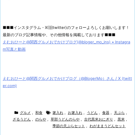
■■■インスタグラム・X(旧twitter)のフォローよろしくお願いします！
最新のブログ記事情報や、その他情報を掲載しております■■■
えむおひーと@関西グルメおでかけブログ(@bloger_mo_ins) • Instagra
m写真と動画
えむおひーと@関西グルメおでかけブログ（@BlogerMo）さん / X (twitt
er.com)
グルメ
,
和食
箸入れ
,
お箸入れ
,
うどん
,
食器
,
天ぷら
,
ざるうどん
,
のらや
,
草部うどんのらや
,
古代黒米おにぎり
,
黒米
,
季節の天ぷらセット
,
わがままうどんセット