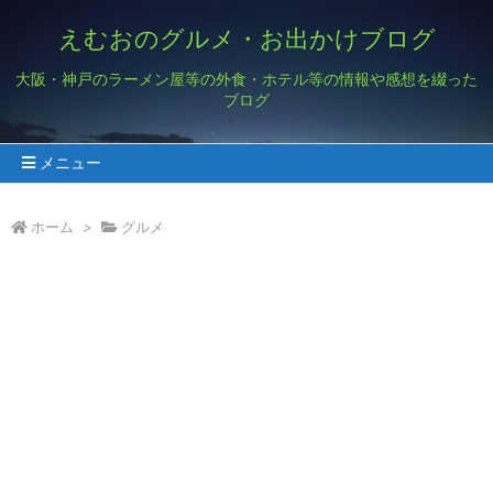
えむおのグルメ・お出かけブログ
大阪・神戸のラーメン屋等の外食・ホテル等の情報や感想を綴った
ブログ
メニュー
ホーム
>
グルメ