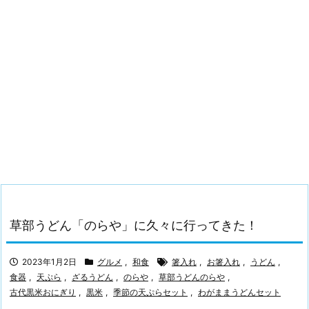
草部うどん「のらや」に久々に行ってきた！
2023年1月2日
グルメ
,
和食
箸入れ
,
お箸入れ
,
うどん
,
食器
,
天ぷら
,
ざるうどん
,
のらや
,
草部うどんのらや
,
古代黒米おにぎり
,
黒米
,
季節の天ぷらセット
,
わがままうどんセット