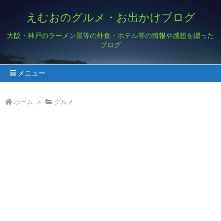
えむおのグルメ・お出かけブログ
大阪・神戸のラーメン屋等の外食・ホテル等の情報や感想を綴った
ブログ
メニュー
ホーム
>
グルメ