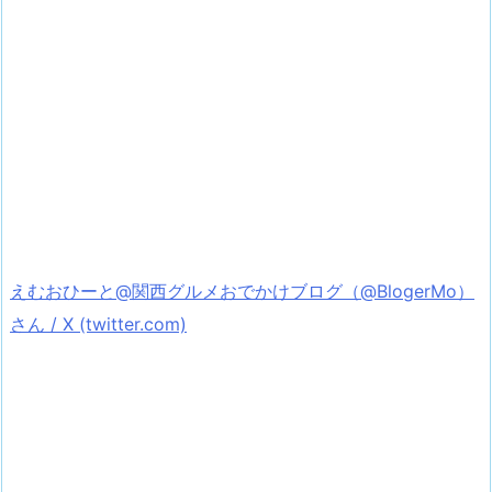
えむおひーと@関西グルメおでかけブログ（@BlogerMo）
さん / X (twitter.com)