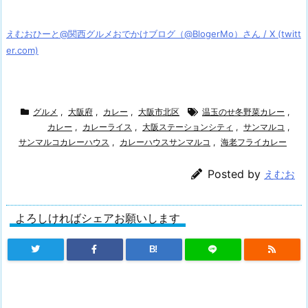
えむおひーと@関西グルメおでかけブログ（@BlogerMo）さん / X (twitt
er.com)
グルメ
,
大阪府
,
カレー
,
大阪市北区
温玉のせ冬野菜カレー
,
カレー
,
カレーライス
,
大阪ステーションシティ
,
サンマルコ
,
サンマルコカレーハウス
,
カレーハウスサンマルコ
,
海老フライカレー
Posted by
えむお
よろしければシェアお願いします
B!