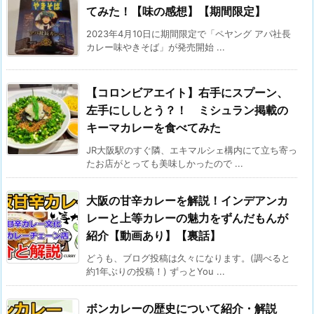
てみた！【味の感想】【期間限定】
2023年4月10日に期間限定で「ペヤング アパ社長
カレー味やきそば」が発売開始 ...
【コロンビアエイト】右手にスプーン、
左手にししとう？！ ミシュラン掲載の
キーマカレーを食べてみた
JR大阪駅のすぐ隣、エキマルシェ構内にて立ち寄っ
たお店がとっても美味しかったので ...
大阪の甘辛カレーを解説！インデアンカ
レーと上等カレーの魅力をずんだもんが
紹介【動画あり】【裏話】
どうも、ブログ投稿は久々になります。(調べると
約1年ぶりの投稿！) ずっとYou ...
ボンカレーの歴史について紹介・解説