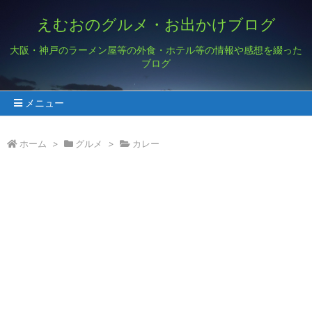
えむおのグルメ・お出かけブログ
大阪・神戸のラーメン屋等の外食・ホテル等の情報や感想を綴った
ブログ
メニュー
ホーム
>
グルメ
>
カレー