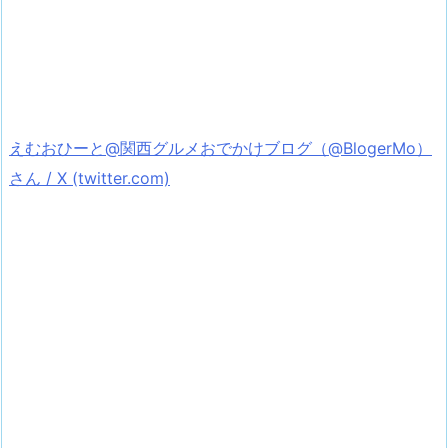
えむおひーと@関西グルメおでかけブログ（@BlogerMo）
さん / X (twitter.com)