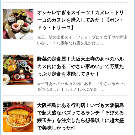
オシャレすぎるスイーツ！カヌレ・トリ
ーコのカヌレを購入してみた！【ポン・
ドゥ・トリーコ】
先日、駅の出張スイーツショップにて女子ウケ間違
いなし！！な素敵なお店を見かけまし ...
野菜の定食屋！大阪天王寺のあべのハル
カス内にある「やさい家めい」で野菜た
っぷり定食を堪能してきた！
天王寺あべのハルカス内にある、「やさい家めい」
を訪れました！ しゃぶしゃぶが楽し ...
大阪福島にある行列店！いづも大阪福島
で超大盛なバズッてるランチ「そびえる
鰻玉丼」を注文したら想像以上に超大盛
で美味しかった件