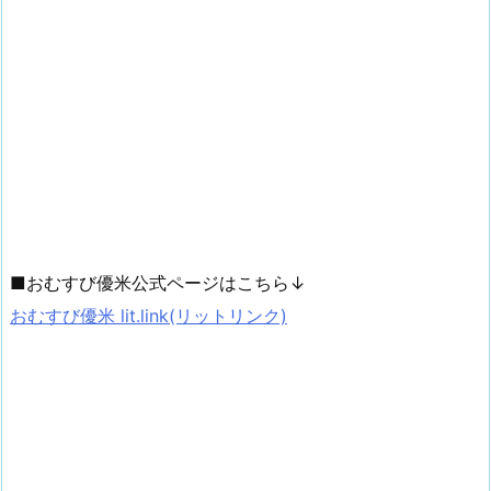
■おむすび優米公式ページはこちら↓
おむすび優米 lit.link(リットリンク)