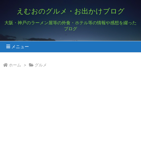
えむおのグルメ・お出かけブログ
大阪・神戸のラーメン屋等の外食・ホテル等の情報や感想を綴った
ブログ
メニュー
ホーム
>
グルメ