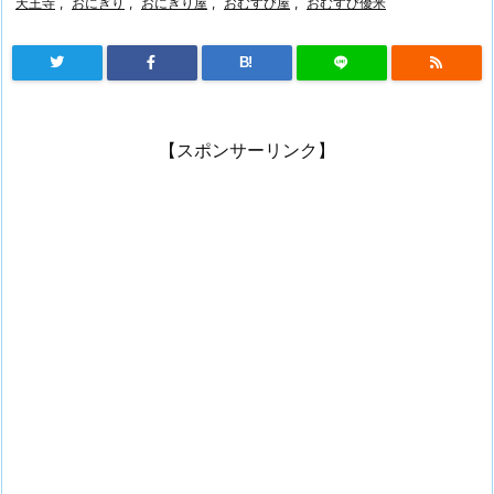
天王寺
,
おにぎり
,
おにぎり屋
,
おむすび屋
,
おむすび優米
B!
【スポンサーリンク】