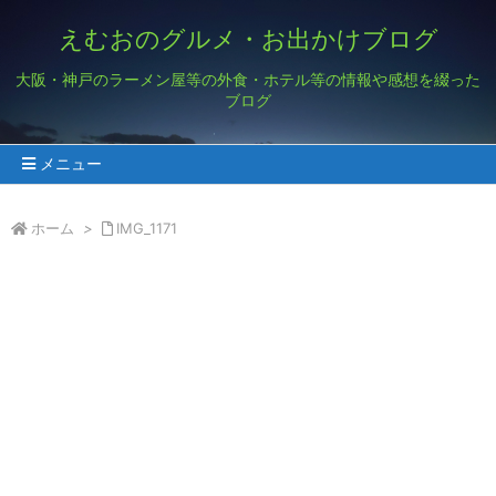
えむおのグルメ・お出かけブログ
大阪・神戸のラーメン屋等の外食・ホテル等の情報や感想を綴った
ブログ
メニュー
ホーム
>
IMG_1171