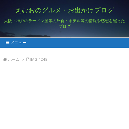
えむおのグルメ・お出かけブログ
大阪・神戸のラーメン屋等の外食・ホテル等の情報や感想を綴った
ブログ
メニュー
ホーム
>
IMG_1248