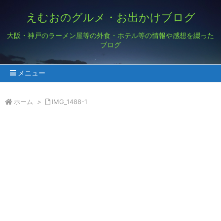
えむおのグルメ・お出かけブログ
大阪・神戸のラーメン屋等の外食・ホテル等の情報や感想を綴った
ブログ
メニュー
ホーム
>
IMG_1488-1