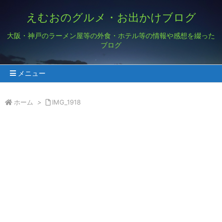
えむおのグルメ・お出かけブログ
大阪・神戸のラーメン屋等の外食・ホテル等の情報や感想を綴った
ブログ
メニュー
ホーム
>
IMG_1918