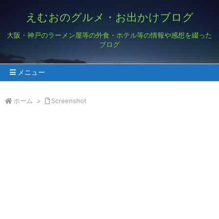
えむおのグルメ・お出かけブログ
大阪・神戸のラーメン屋等の外食・ホテル等の情報や感想を綴った
ブログ
メニュー
ホーム
>
Screenshot