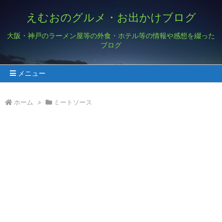
えむおのグルメ・お出かけブログ
大阪・神戸のラーメン屋等の外食・ホテル等の情報や感想を綴った
ブログ
メニュー
ホーム
>
ミートソース