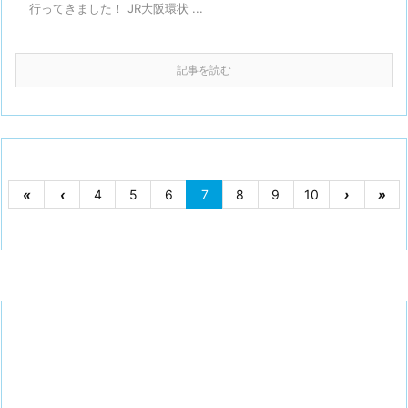
行ってきました！ JR大阪環状 ...
記事を読む
«
‹
4
5
6
7
8
9
10
›
»